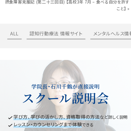
摂食障害克服記 (第二十三回目) 【高校3年 7月 – 食べる自分を許す
こと】
»
ALL
認知行動療法 情報サイト
メンタルヘルス情
学院長・石川千鶴が直接説明
スクール説明会
学び方、学びの活かし方、資格取得の方法
など詳しく説明
レッスン・カウンセリングまで体験
できる