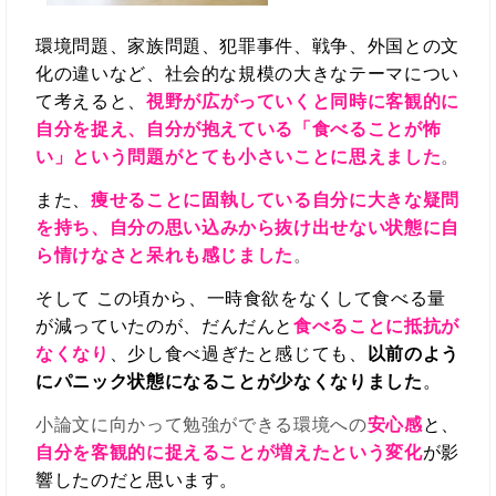
環境問題、家族問題、犯罪事件、戦争、外国との文
化の違いなど、社会的な規模の大きなテーマについ
て考えると、
視野が広がっていくと同時に客観的に
自分を捉え、自分が抱えている「食べることが怖
い」という問題がとても小さいことに思えました
。
また、
痩せることに固執している自分に大きな疑問
を持ち、
自分の思い込みから抜け出せない状態に自
ら情けなさと呆れも感じました
。
そして この頃から、一時食欲をなくして食べる量
が減っていたのが、
だんだんと
食べることに抵抗
が
なくなり
、少し食べ過ぎたと感じても、
以前のよう
にパニック状態になることが少なくなりました
。
小論文に向かって勉強ができる環境への
安心感
と、
自分を客観的に捉えること
が増えたという変化
が影
響したのだと思います。