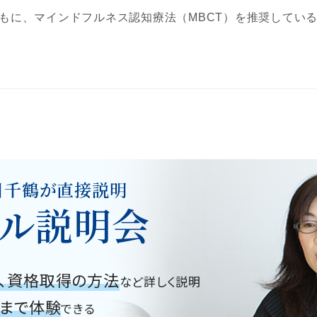
ともに、マインドフルネス認知療法（MBCT）を推奨してい
川千鶴が直接説明
ル説明会
、資格取得の方法
など詳しく説明
グまで体験
できる