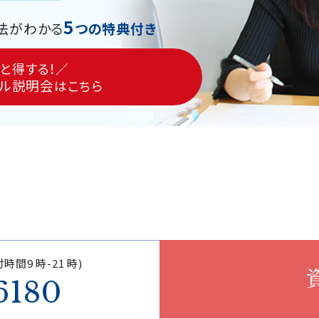
5
法がわかる
つの特典付き
と得する！／
ル説明会
はこちら
時間9 時-21 時)
6180