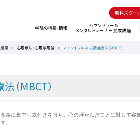
無料スクー
カウンセラー＆
学院の特長･情報
メンタルトレーナー養成講座
グ用語
心理療法・心理学理論
マインドフルネス認知療法（MBCT）
法（MBCT）
の意識に集中し気付きを持ち、心の浮かんだことに対して客
です。