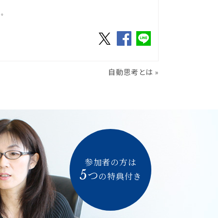
る。
自動思考とは
»
参加者の方は
5
つ
の特典付き