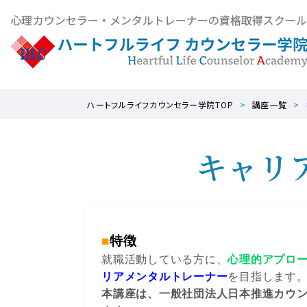
ハートフルライフカウンセラー学院TOP
講座一覧
キャリ
■
特徴
就職活動している方に、
心理的アプロ
リアメンタルトレーナー
を目指します
本講座は、
一般社団法人日本推進カウ