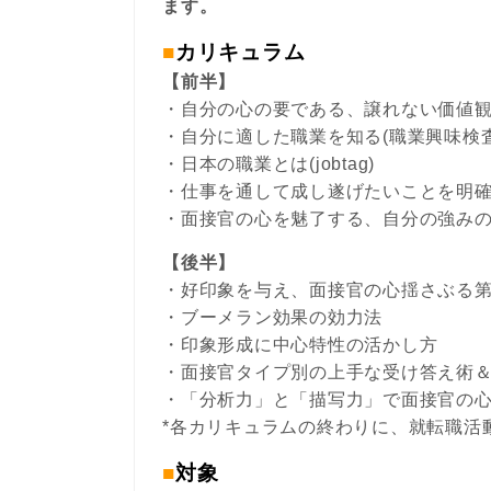
ます。
■
カリキュラム
【前半】
・自分の心の要である、譲れない価値
・自分に適した職業を知る(職業興味検査：
・日本の職業とは(jobtag)
・仕事を通して成し遂げたいことを明
・面接官の心を魅了する、自分の強み
【後半】
・好印象を与え、面接官の心揺さぶる
・ブーメラン効果の効力法
・印象形成に中心特性の活かし方
・面接官タイプ別の上手な受け答え術
・「分析力」と「描写力」で面接官の
*各カリキュラムの終わりに、就転職活
■
対象