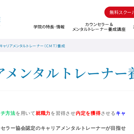
無料スクー
カウンセラー＆
学院の特長･情報
メンタルトレーナー養成講座
キャリアメンタルトレーナー（ＣＭＴ）養成
アメンタルトレーナー
ーチ方法
を用いて
就職力
を習得させ
内定を獲得
させる
キャ
。
ンセラー協会
認定のキャリアメンタルトレーナーが目指せ