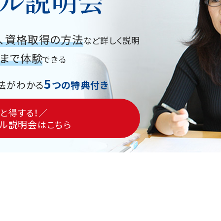
ル説明会
、資格取得の方法
など詳しく説明
グまで体験
できる
5
法がわかる
つの特典付き
と得する！／
ル説明会
はこちら