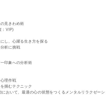
観の見きわめ術
VIP)
確にし、心躍る生き方を探る
の分析に挑戦
第一印象への分析術
＆心理作戦
心を掴むテクニック
動において、最適の心の
状態をつくるメンタルリラクゼーシ