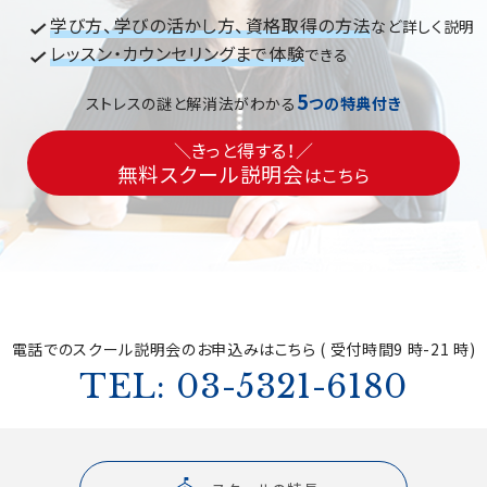
学び方、学びの活かし方、資格取得の方法
など詳しく説明
レッスン・カウンセリングまで体験
できる
5
ストレスの謎と解消法がわかる
つの特典付き
＼きっと得する！／
無料スクール説明会
はこちら
電話でのスクール説明会の
お申込みはこちら ( 受付時間9 時-21 時)
TEL: 03-5321-6180