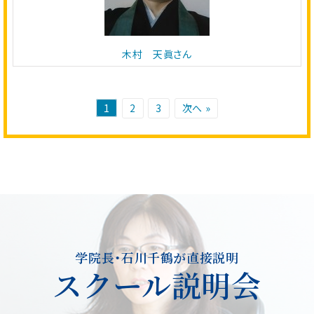
木村 天眞さん
1
2
3
次へ »
学院長・石川千鶴が直接説明
スクール説明会