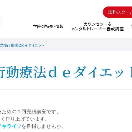
無料スクー
カウンセラー＆
学院の特長･情報
メンタルトレーナー養成講座
認知行動療法ｄｅダイエット
行動療法ｄｅダイエッ
るための１回完結講座です。
よく作り上げています。
イキライフ
を目指しませんか。