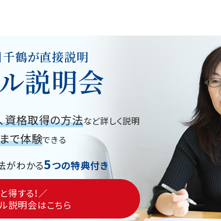
川千鶴が直接説明
ル説明会
、資格取得の方法
など詳しく説明
グまで体験
できる
5
法がわかる
つの特典付き
と得する！／
ル説明会
はこちら