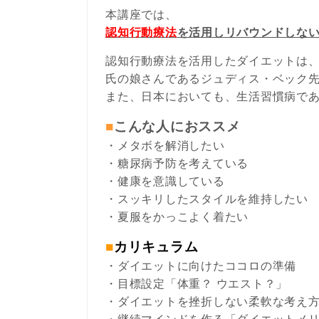
本講座では、
認知行動療法
を活用しリバウンドしな
認知行動療法
を活用したダイエットは
氏の娘さんであるジュディス・ベック
また、日本においても、生活習慣病で
■
こんな人におススメ
・メタボを解消したい
・糖尿病予防を考えている
・健康を意識している
・スッキリしたスタイルを維持したい
・夏服をかっこよく着たい
■
カリキュラム
・ダイエットに向けたココロの準備
・目標設定「体重？ ウエスト？」
・ダイエットを挫折しない柔軟な考え