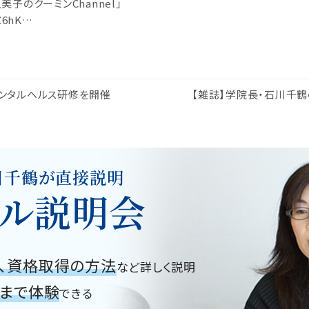
美子のクーミンChannel」
UC6hK…
ンタルヘルス研修を開催
【雑誌】学院長・石川千
川千鶴が直接説明
ル説明会
、資格取得の方法
など詳しく説明
グまで体験
できる