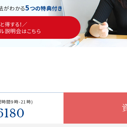
5
法がわかる
つの特典付き
と得する！／
ル説明会
はこちら
時間9 時-21 時)
6180