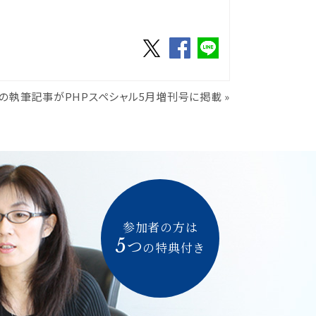
鶴の執筆記事がPHPスペシャル5月増刊号に掲載
»
参加者の方は
5
つ
の特典付き