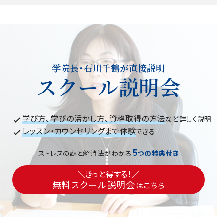
学院長・石川千鶴が直接説明
スクール説明会
学び方、学びの活かし方、資格取得の方法
など詳しく説明
レッスン・カウンセリングまで体験
できる
5
ストレスの謎と解消法がわかる
つの特典付き
＼きっと得する！／
無料スクール説明会
はこちら