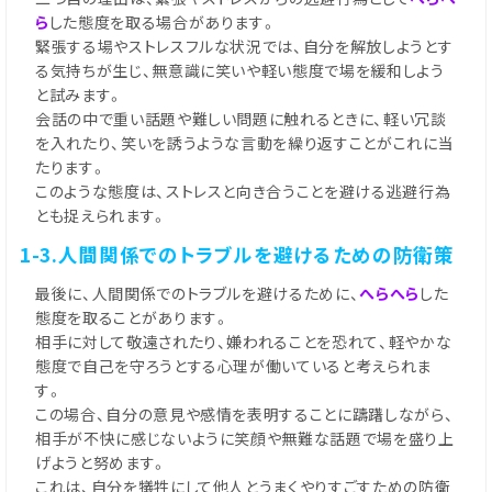
ら
した態度を取る場合があります。
緊張する場やストレスフルな状況では、自分を解放しようとす
る気持ちが生じ、無意識に笑いや軽い態度で場を緩和しよう
と試みます。
会話の中で重い話題や難しい問題に触れるときに、軽い冗談
を入れたり、笑いを誘うような言動を繰り返すことがこれに当
たります。
このような態度は、ストレスと向き合うことを避ける逃避行為
とも捉えられます。
1-3.人間関係でのトラブルを避けるための防衛策
最後に、人間関係でのトラブルを避けるために、
へらへら
した
態度を取ることがあります。
相手に対して敬遠されたり、嫌われることを恐れて、軽やかな
態度で自己を守ろうとする心理が働いていると考えられま
す。
この場合、自分の意見や感情を表明することに躊躇しながら、
相手が不快に感じないように笑顔や無難な話題で場を盛り上
げようと努めます。
これは、自分を犠牲にして他人とうまくやりすごすための防衛