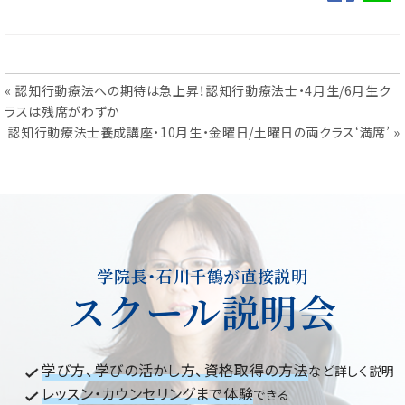
« 認知行動療法への期待は急上昇！認知行動療法士・4月生/6月生ク
投
ラスは残席がわずか
認知行動療法士養成講座・10月生・金曜日/土曜日の両クラス‘満席’ »
稿
ナ
ビ
ゲ
ー
学院長・石川千鶴が直接説明
シ
スクール説明会
ョ
ン
学び方、学びの活かし方、資格取得の方法
など詳しく説明
レッスン・カウンセリングまで体験
できる