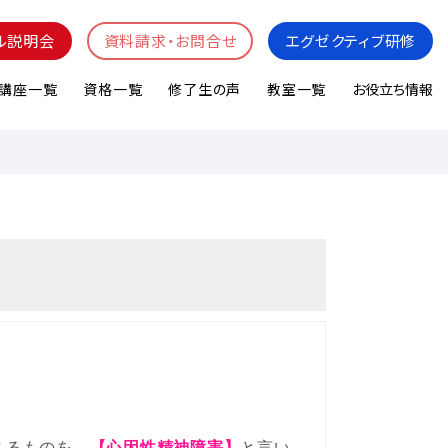
ル説明会
資料請求・お問合せ
エグゼクティブ研修
講座一覧
資格一覧
修了生の声
教室一覧
お役立ち情報
こるものを、
【心因性精神障害】
と言い