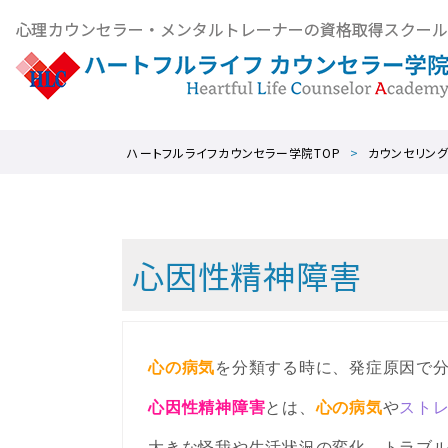
ハートフルライフカウンセラー学院TOP
カウンセリン
心因性精神障害
心の病気
を分類する時に、発症原因で
心因性精神障害
とは、
心の病気
や
スト
大きな怪我や生活状況の変化、トラブ