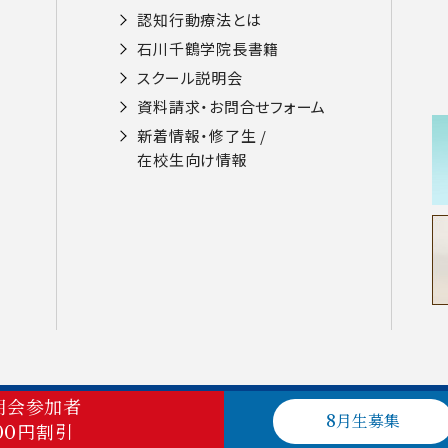
認知⾏動療法とは
⽯川千鶴学院⻑書籍
スクール説明会
資料請求・お問合せフォーム
新着情報・修了生 /
在校⽣向け情報
明会参加者
© Heartful Life Counselor Academy
8月生募集
00円割引