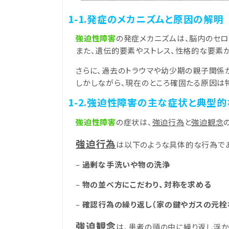
1-1.発症のメカニズムと原因の解明
強迫性障害
の発症メカニズムは、脳内のセロ
また、遺伝的要素やストレス、性格的な要素
さらに、過去のトラウマや幼少期の親子関係
しかしながら、現在のところ確固たる原因は
1-2.強迫性障害の主な症状と典型
強迫性障害
の症状は、
強迫行為
と
強迫観念
強迫行為
は以下のような具体的な行為で
–
過剰な手洗いや物の洗浄
–
物の並べ方にこだわり、対称を求める
–
確認行為の繰り返し（家の鍵やガスの元栓
強迫観念
は、患者の頭の中に繰り返し浮か