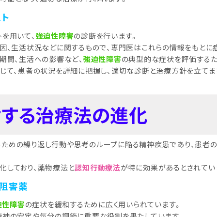
スト
トを用いて、
強迫性障害
の診断を行います。
要因、生活状況などに関するもので、専門医はこれらの情報をもとに
続期間、生活への影響など、
強迫性障害
の典型的な症状を評価するた
通じて、患者の状況を詳細に把握し、適切な診断と治療方針を立てま
対する治療法の進化
るための繰り返し行動や思考のループに陥る精神疾患であり、患者
化しており、薬物療法と
認知行動療法
が特に効果があるとされてい
み阻害薬
迫性障害
の症状を緩和するために広く用いられています。
精神の安定や気分の調節に重要な役割を果たしています。