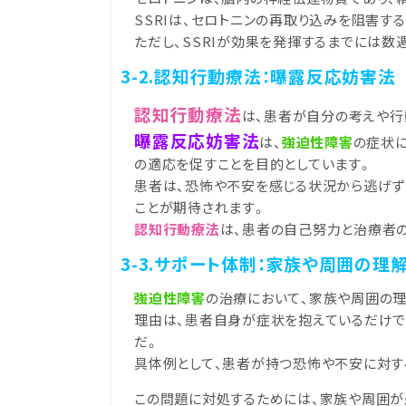
SSRIは、セロトニンの再取り込みを阻害
ただし、SSRIが効果を発揮するまでには
3-2.認知行動療法：曝露反応妨害法
認知行動療法
は、患者が自分の考えや行
曝露反応妨害法
は、
強迫性障害
の症状
の適応を促すことを目的としています。
患者は、恐怖や不安を感じる状況から逃げず
ことが期待されます。
認知行動療法
は、患者の自己努力と治療者
3-3.サポート体制：家族や周囲の理
強迫性障害
の治療において、家族や周囲の
理由は、患者自身が症状を抱えているだけで
だ。
具体例として、患者が持つ恐怖や不安に対す
この問題に対処するためには、家族や周囲が