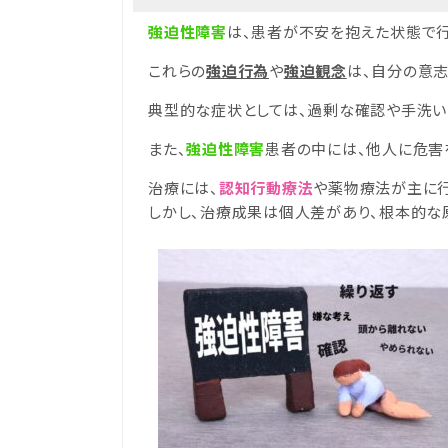
強迫性障害
は、患者が不安を抱えた状態で
これらの
強迫行為
や
強迫観念
は、自分の意
典型的な症状としては、過剰な確認や手洗い
また、
強迫性障害
患者の中には、他人に危害
治療には、
認知行動療法
や薬物療法が主に行
しかし、治療成果は個人差があり、根本的な