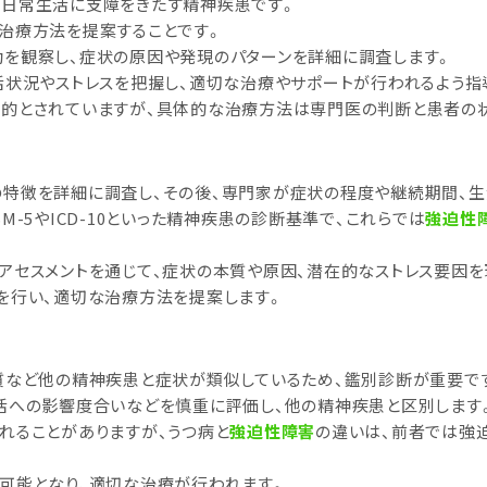
が日常生活に支障をきたす精神疾患です。
治療方法を提案することです。
動を観察し、症状の原因や発現のパターンを詳細に調査します。
活状況やストレスを把握し、適切な治療やサポートが行われるよう指
的とされていますが、具体的な治療方法は専門医の判断と患者の状
特徴を詳細に調査し、その後、専門家が症状の程度や継続期間、生
-5やICD-10といった精神疾患の診断基準で、これらでは
強迫性
アセスメントを通じて、症状の本質や原因、潜在的なストレス要因を
を行い、適切な治療方法を提案します。
質など他の精神疾患と症状が類似しているため、鑑別診断が重要で
活への影響度合いなどを慎重に評価し、他の精神疾患と区別します
れることがありますが、うつ病と
強迫性障害
の違いは、前者では強
可能となり、適切な治療が行われます。