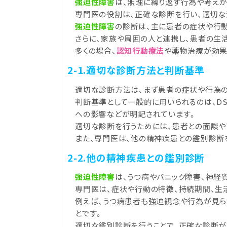
強迫性障害
は、無理に繰り返す行為や考え
専門医の役割は、正確な診断を行い、適切な
強迫性障害
の診断は、主に患者の症状や行
さらに、家族や周囲の人と連携し、患者の生
多くの場合、
認知行動療法
や薬物治療が効果
2-1.適切な診断方法と判断基準
適切な診断方法は、まず患者の症状や行為の
判断基準として一般的に用いられるのは、DSM
への影響などが明記されています。
適切な診断を行うためには、患者との面談や
また、専門医は、他の精神疾患との鑑別診断
2-2.他の精神疾患との鑑別診断
強迫性障害
は、うつ病やパニック障害、神経
専門医は、症状や行動の特徴、持続期間、生
例えば、うつ病患者も強迫観念や行為が見ら
とです。
適切な鑑別診断を行うことで、正確な診断が