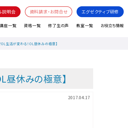
ル説明会
資料請求・お問合せ
エグゼクティブ研修
講座一覧
資格一覧
修了生の声
教室一覧
お役立ち情報
でOL生活が変わる！OL昼休みの極意】
OL昼休みの極意】
2017.04.17