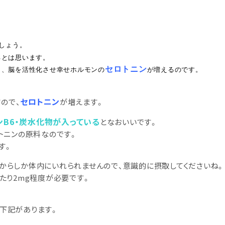
しょう。
るとは思います。
セロトニン
と、脳を活性化させ幸せホルモンの
が増えるのです。
セロトニン
ので、
が増えます。
ンB6・炭水化物が入っている
となおいいです。
ロトニンの原料なのです。
す。
物からしか体内にいれられませんので、意識的に摂取してくださいね。
当たり2mg程度が必要です。
は下記があります。