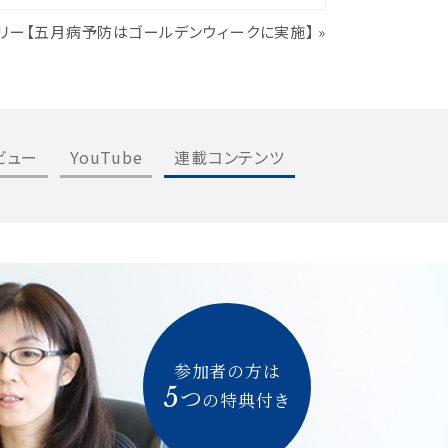
ーリー【五月病予防はゴールデンウィークに実施】
»
ビュー
YouTube
連載コンテンツ
参加者の方は
5
つ
の特典付き