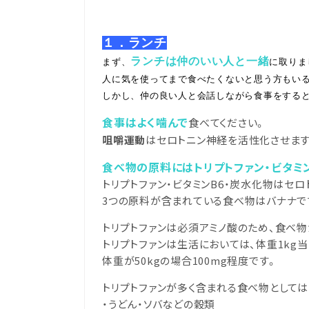
１．ランチ
ランチは仲のいい人と一緒
まず、
に取りま
人に気を使ってまで食べたくないと思う方もい
しかし、仲の良い人と会話しながら食事をする
食事はよく噛んで
食べてください。
咀嚼運動
はセロトニン神経を活性化させます
食べ物の原料にはトリプトファン・ビタミ
トリプトファン・ビタミンB6・炭水化物はセ
3つの原料が含まれている食べ物はバナナで
トリプトファンは必須アミノ酸のため、食べ
トリプトファンは生活においては、体重1kg
体重が50kgの場合100mg程度です。
トリプトファンが多く含まれる食べ物として
・うどん・ソバなどの穀類