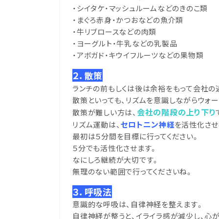
・シイタケ・マッシュルームなどのきのこ類
・まぐろ赤身・かつおなどの魚介類
・牛リブロースなどの肉類
・ヨーグルト・牛乳などの乳製品
・アボガド・キウイフルーツなどの果物類
２．散策
ランチの前もしくは後は余裕をもって会社の
散策といっても、リズムを意識しながらウォー
会社の階段の上り下り
散策が難しい方は、
セロトニン
リズム運動は、
神経
を活性化させ
最初は５分間を目標に行ってください。
５分でも活性化させます。
なにしろ継続が大切です。
無理のない範囲で行ってくださいね。
３．呼吸法
意識的な呼吸は、自律神経を整えます。
自律神経が整うと、イライラ感が減少し、心