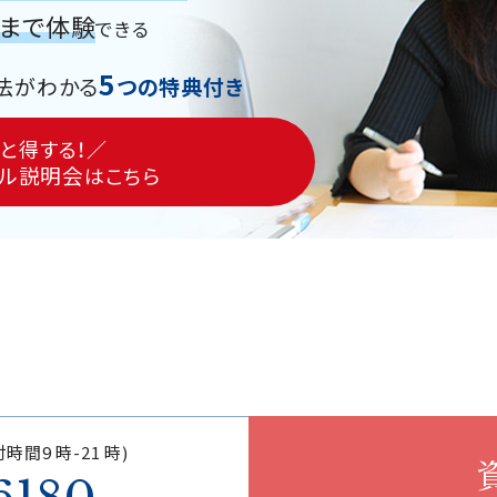
グまで体験
できる
5
法がわかる
つの特典付き
と得する！／
ル説明会
はこちら
時間9 時-21 時)