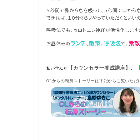
５秒間で鼻から息を吸って、５秒間で口から
できれば、１０分ぐらいやっていただくといい
呼吸法でも、セロトニン神経が活性化します
ランチ
散策
呼吸法
素敵
お昼休みの
、
、
で、
【カウンセラー養成講座】
、
私が学んだ
OLからの転身ストーリーは下記からご覧いただ