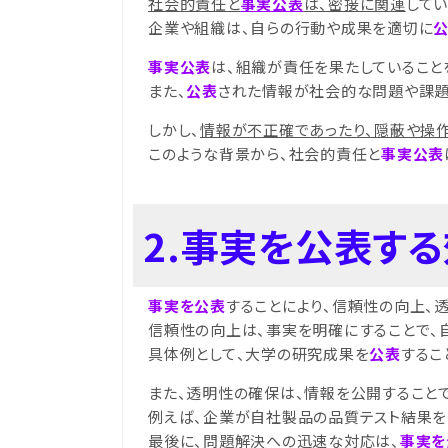
社会的責任と
事実公表
は、密接に関連
してい
企業や組織は、自らの行動や成果を適切に
事実公表
は、組織が責任を果たしていること
また、
公表
された情報が社会的な問題や課題
しかし、
情報が不正確であったり、隠蔽や操
このような背景から、社会的責任と
事実公表
2.事実を公表す
事実を公表
することにより、信頼性の向上、
信頼性の向上は、事実を明確にすることで、
具体例として、大学の研究成果を
公表
するこ
また、透明性の確保は、情報を公開すること
例えば、企業が自社製品の品質テスト結果を
最後に、問題解決への迅速な対応は、
事実を