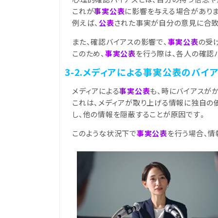
これが
事実公表
に影響を与える場合がありま
例えば、
公表
された事実が自分の意見に合致
また、確認バイアスの影響で、
事実公表
の受
このため、
事実公表
を行う際は、各人の確認
3-2.メディアによる事実公表のバイ
メディアによる
事実公表
も、時にバイアスが
これは、メディアが取り上げる情報に独自の
し、他の情報を隠蔽することが原因です。
このような状況下で
事実公表
を行う場合、情