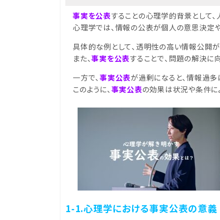
事実を公表
することの心理学的背景として、
心理学では、情報の公表が個人の意思決定や
具体的な例として、透明性の高い情報公開が
また、
事実を公表
することで、問題の解決に
一方で、
事実公表
が過剰になると、情報過多
このように、
事実公表
の効果は状況や条件に
1-1.心理学における事実公表の意義