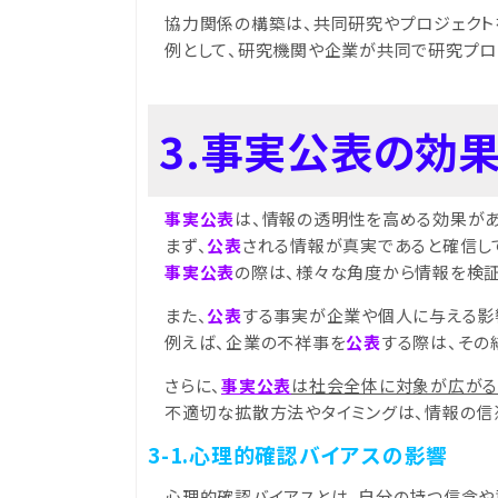
協力関係の構築は、共同研究やプロジェクト
例として、研究機関や企業が共同で研究プロ
3.事実公表の効
事実公表
は、情報の透明性を高める効果が
まず、
公表
される情報が真実であると確信し
事実公表
の際は、様々な角度から情報を検証
また、
公表
する事実が企業や個人に与える影
例えば、企業の不祥事を
公表
する際は、その
さらに、
事実公表
は社会全体に対象が広がる
不適切な拡散方法やタイミングは、情報の信
3-1.心理的確認バイアスの影響
心理的確認バイアスとは、自分の持つ信念や