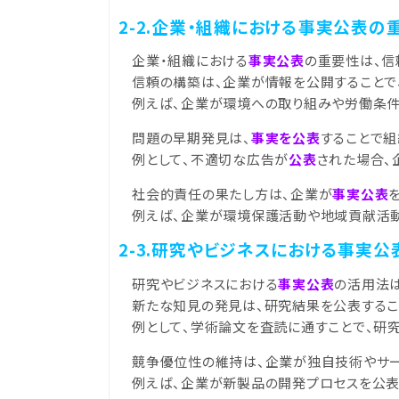
2-2.企業・組織における事実公表の
企業・組織における
事実公表
の重要性は、信
信頼の構築は、企業が情報を公開することで
例えば、企業が環境への取り組みや労働条件
問題の早期発見は、
事実を公表
することで
例として、不適切な広告が
公表
された場合、
社会的責任の果たし方は、企業が
事実公表
例えば、企業が環境保護活動や地域貢献活動
2-3.研究やビジネスにおける事実
研究やビジネスにおける
事実公表
の活用法
新たな知見の発見は、研究結果を公表するこ
例として、学術論文を査読に通すことで、研
競争優位性の維持は、企業が独自技術やサー
例えば、企業が新製品の開発プロセスを公表