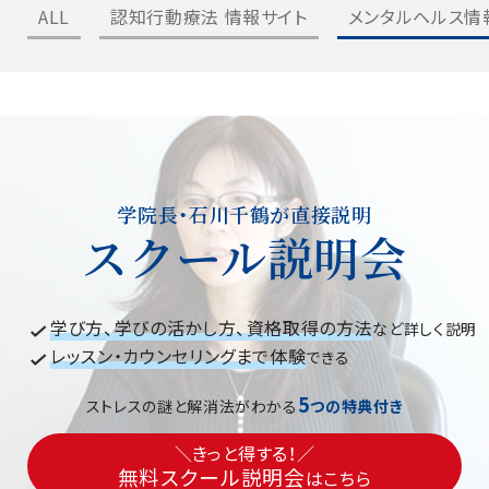
ALL
認知行動療法 情報サイト
メンタルヘルス情
学院長・石川千鶴が直接説明
スクール説明会
学び方、学びの活かし方、資格取得の方法
など詳しく説明
レッスン・カウンセリングまで体験
できる
5
ストレスの謎と解消法がわかる
つの特典付き
＼きっと得する！／
無料スクール説明会
はこちら