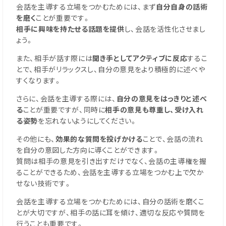
会話を主導する立場をつかむためには、まず
自分自身の話術
を磨く
ことが重要です。
相手に興味を持たせる話題を提供
し、会話を活性化させまし
ょう。
また、相手が話す際には
聞き手としてアクティブに反応
するこ
とで、相手がリラックスし、自分の意見をより積極的に述べや
すくなります。
さらに、会話を主導する際には、
自分の意見をはっきりと述べ
る
ことが重要ですが、同時に
相手の意見も尊重し、受け入れ
る姿勢
を忘れないようにしてください。
その他にも、
効果的な質問を投げかける
ことで、会話の流れ
を自分の意図した方向に導くことができます。
質問は相手の意見を引き出すだけでなく、会話の主導権を握
ることができるため、会話を主導する立場をつかむ上で欠か
せない技術です。
会話を主導する立場をつかむためには、自分の話術を磨くこ
とが大切ですが、相手の話に耳を傾け、適切な反応や質問を
行うことも重要です。