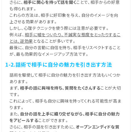
さらに、
相手に関心を持って話を聞く
ことで、相手からの好意
も得られます。
これらの方法は、相手に好印象を与え、自分のイメージを向
上させる効果があります。
しかし、心理テクニックを使う際には注意が必要です。
例えば、
相手に嘘をついたり、不誠実な態度をとったりするこ
とは、逆効果
となることが多いです。
最後に、自分の言動に自信を持ち、相手をリスペクトすること
が、最も効果的なイメージアップ方法です。
1-2.話術で相手に自分の魅力を引き出す方法
話術を駆使して相手に自分の魅力を引き出す方法もいくつか
あります。
まず、
相手の話に興味を持ち、質問をたくさんする
ことが大切
です。
これによって、相手も自分に興味を持ってくれる可能性が高ま
ります。
また、
自分の話を上手に織り交ぜながら、相手に自分の魅力
をアピールする
ことができます。
さらに、相手の話を引き出すために、
オープンエンディドな質