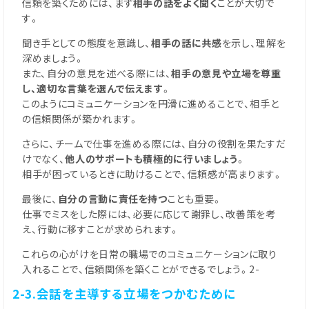
信頼を築くためには、まず
相手の話をよく聞く
ことが大切で
す。
聞き手としての態度を意識し、
相手の話に共感
を示し、理解を
深めましょう。
また、自分の意見を述べる際には、
相手の意見や立場を尊重
し、適切な言葉を選んで伝えます
。
このようにコミュニケーションを円滑に進めることで、相手と
の信頼関係が築かれます。
さらに、チームで仕事を進める際には、自分の役割を果たすだ
けでなく、
他人のサポートも積極的に行いましょう
。
相手が困っているときに助けることで、信頼感が高まります。
最後に、
自分の言動に責任を持つ
ことも重要。
仕事でミスをした際には、必要に応じて謝罪し、改善策を考
え、行動に移すことが求められます。
これらの心がけを日常の職場でのコミュニケーションに取り
入れることで、信頼関係を築くことができるでしょう。2-
2-3.会話を主導する立場をつかむために