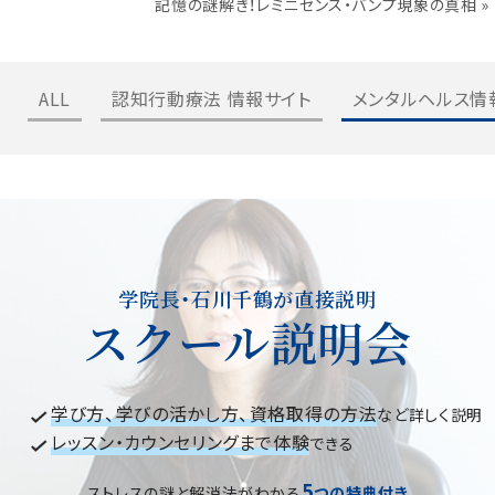
記憶の謎解き！レミニセンス・バンプ現象の真相
»
ALL
認知行動療法 情報サイト
メンタルヘルス情
学院長・石川千鶴が直接説明
スクール説明会
学び方、学びの活かし方、資格取得の方法
など詳しく説明
レッスン・カウンセリングまで体験
できる
5
ストレスの謎と解消法がわかる
つの特典付き