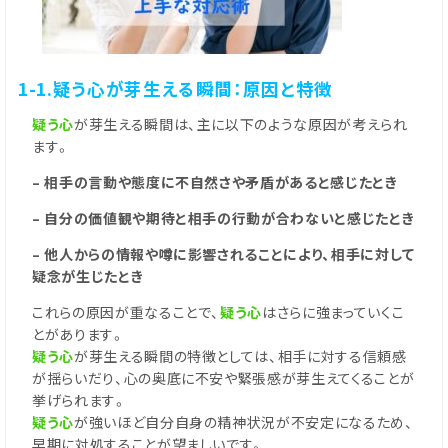
1-1.疑う心が芽生える瞬間：原因と特徴
疑う心
が芽生える瞬間は、主に以下のような原因が考えられ
ます。
– 相手の言動や態度に不自然さや矛盾があると感じたとき
– 自分の価値観や期待と相手の行動が合わないと感じたとき
– 他人からの情報や噂に影響されることにより、相手に対して
疑念が生じたとき
これらの原因が重なることで、
疑う心
はさらに強まっていくこ
とがあります。
疑う心
が芽生える瞬間の特徴としては、相手に対する信頼感
が揺らいだり、心の奥底に不安や緊張感が芽生えてくることが
挙げられます。
疑う心
が強いほど自分自身の精神状況が不安定になるため、
早期に対処することが望ましいです。