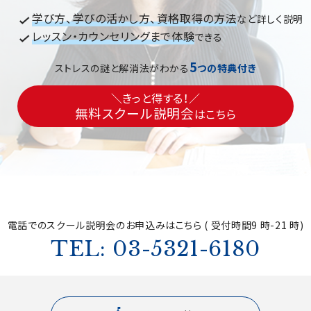
学び方、学びの活かし方、資格取得の方法
など詳しく説明
レッスン・カウンセリングまで体験
できる
5
ストレスの謎と解消法がわかる
つの特典付き
＼きっと得する！／
無料スクール説明会
はこちら
電話でのスクール説明会の
お申込みはこちら ( 受付時間9 時-21 時)
TEL: 03-5321-6180