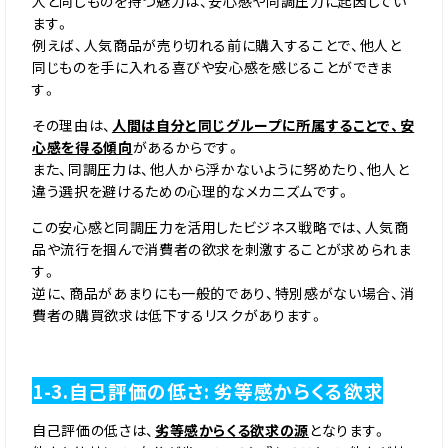
人と同じものを持つ魅力は、安心感や同調圧力に起因してい
ます。
例えば、人気商品が売り切れる前に購入することで、他人と
同じものを手に入れる喜びや安心感を感じることができま
す。
その理由は、
人間は自分と同じグループに所属することで、安
心感を得る傾向
があるからです。
また、同調圧力は、他人から浮かないように努めたり、他人と
違う選択を避けるための心理的なメカニズムです。
この安心感と同調圧力を活用したビジネス戦略では、人気商
品や流行を掴んで消費者の欲求を刺激することが求められま
す。
逆に、商品があまりにも一般的であり、特別感がない場合、消
費者の購買欲求は低下するリスクがあります。
1-3.自己評価の低さ: 劣等感からくる欲求
自己評価の低さは、
劣等感からくる欲求の源
となります。