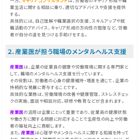
一方、
キャリアコンサルタント
は、労働者のキャリア形成や職
業生活に関する相談に乗り、適切なアドバイスや支援を提供
する。
具体的には、自己理解や職業選択の支援、スキルアップや就
職活動のアドバイス、キャリア形成の方向性の整理など、労働
者が自分の道を見つける手助けをする。
２．産業医が担う職場のメンタルヘルス支援
産業医
は、企業の従業員の健康や労働環境に関する専門家と
して、職場のメンタルヘルス支援を行っています。
その役割は、労働者の心身の健康維持・増進を通じて、企業の
持続的な発展に寄与することです。
具体的な業務は、労働環境の改善や健康管理、ストレスチェッ
クの実施、面談や相談対応、研修や教育などが含まれます。
産業医
の活用は企業にとって重要であり、従業員の健康状態
や働き方に関する問題に対応することで生産性の向上や労働
者の福祉向上に貢献します。
また、
産業医
は心理学やメンタルヘルスに関する知識を持って