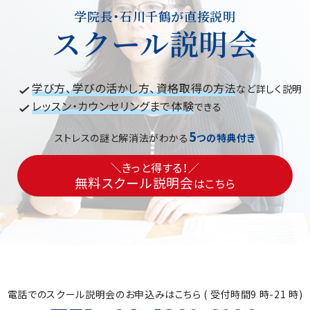
学院長・石川千鶴が直接説明
スクール説明会
学び方、学びの活かし方、資格取得の方法
など詳しく説明
レッスン・カウンセリングまで体験
できる
5
ストレスの謎と解消法がわかる
つの特典付き
＼きっと得する！／
無料スクール説明会
はこちら
電話でのスクール説明会の
お申込みはこちら ( 受付時間9 時-21 時)