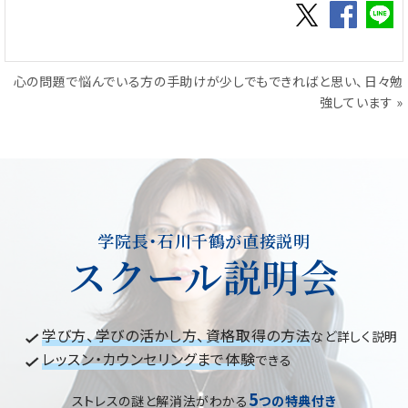
心の問題で悩んでいる方の手助けが少しでもできればと思い、日々勉
強しています
»
学院長・石川千鶴が直接説明
スクール説明会
学び方、学びの活かし方、資格取得の方法
など詳しく説明
レッスン・カウンセリングまで体験
できる
5
ストレスの謎と解消法がわかる
つの特典付き