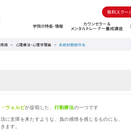
無料スクー
カウンセラー＆
学院の特長･情報
メンタルトレーナー養成講座
グ用語
心理療法・心理学理論
系統的脱感作法
フ・ウォルピ
が提唱した、
行動療法
の一つです
生活に支障を来たすような、負の感情を感じるものにも、
てきます。