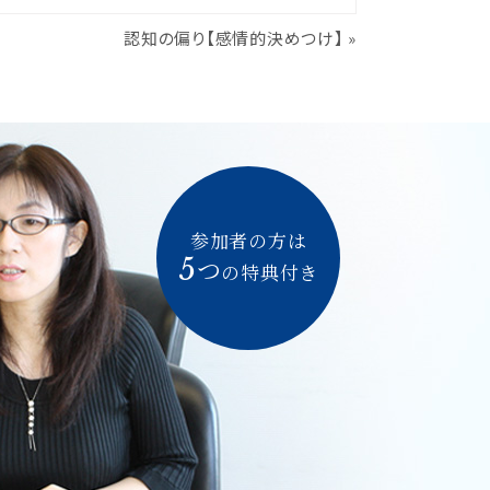
認知の偏り【感情的決めつけ】
»
参加者の方は
5
つ
の特典付き