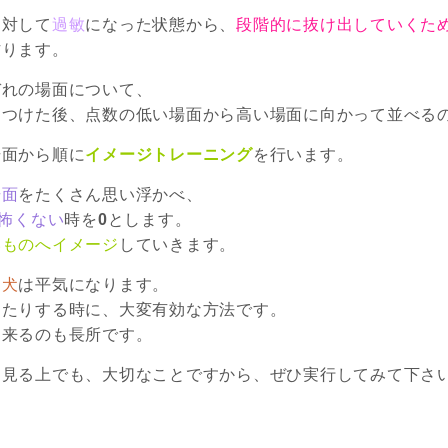
に対して
過敏
になった状態から、
段階的に抜け出していくた
作ります。
ぞれの場面について、
をつけた後、点数の低い場面から高い場面に向かって並べる
場面から順に
イメージトレーニング
を行います。
場面
をたくさん思い浮かべ、
怖くない
時を
0
とします。
いものへイメージ
していきます。
、
犬
は平気になります。
したりする時に、大変有効な方法です。
出来るのも長所です。
に見る上でも、大切なことですから、ぜひ実行してみて下さ