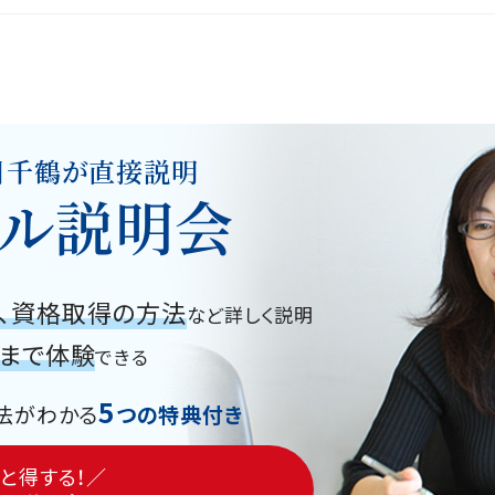
川千鶴が直接説明
ル説明会
、資格取得の方法
など詳しく説明
グまで体験
できる
5
法がわかる
つの特典付き
と得する！／