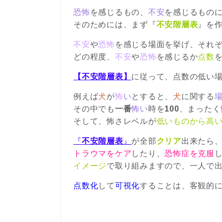
恐怖
を感じるもの、
不安
を感じるもの
そのためには、まず『
不安階層表
』を
不安
や
恐怖
を感じる場面を挙げ、それ
どの程度、
不安
や
恐怖
を感じるか
点数
【不安階層表】
に従って、点数の低い
例えば
犬
が
怖
い
とすると、
犬
に関する
その中でも
一番
怖い
時を
100
、まったく
そして、怖さレベルが
低いものから高
『
不安階層表
』
が全部
クリア
出来たら
トラウマをケア
したり、
恐怖症を克服
イメージ
で取り組みますので、一人で
点数化
して
可視化
することは、客観的