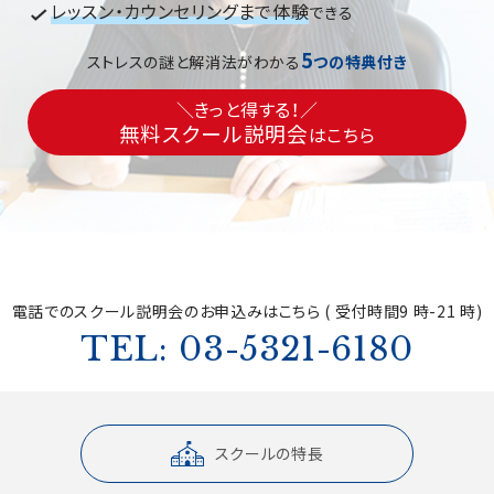
レッスン・カウンセリングまで体験
できる
5
ストレスの謎と解消法がわかる
つの特典付き
＼きっと得する！／
無料スクール説明会
はこちら
電話でのスクール説明会の
お申込みはこちら ( 受付時間9 時-21 時)
TEL: 03-5321-6180
スクールの特長