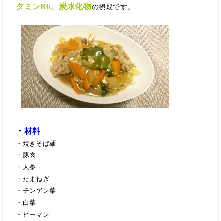
タミンB6、炭水化物
の摂取です。
・材料
・焼きそば麺
・豚肉
・人参
・たまねぎ
・チンゲン菜
・白菜
・ピーマン