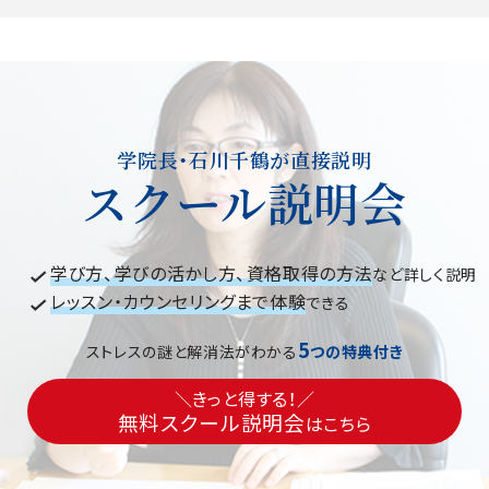
学院長・石川千鶴が直接説明
スクール説明会
学び方、学びの活かし方、資格取得の方法
など詳しく説明
レッスン・カウンセリングまで体験
できる
5
ストレスの謎と解消法がわかる
つの特典付き
＼きっと得する！／
無料スクール説明会
はこちら