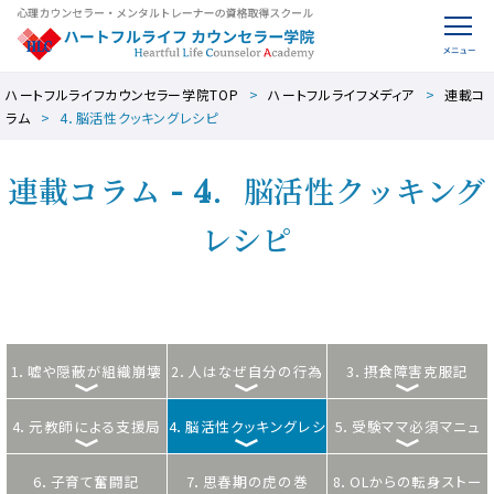
ハートフルライフカウンセラー学院TOP
ハートフルライフメディア
連載コ
ラム
4．脳活性クッキングレシピ
連載コラム - 4．脳活性クッキング
レシピ
1．嘘や隠蔽が組織崩壊
2．人はなぜ自分の行為
3．摂食障害克服記
4．元教師による支援局
【ビジネス心理学】
を正しいと思い込めるの
4．脳活性クッキングレシ
5．受験ママ必須マニュ
[教師＆保護者向け]
6．子育て奮闘記
7．思春期の虎の巻
か
ピ
8．OLからの転身ストー
アル(ママ向け)