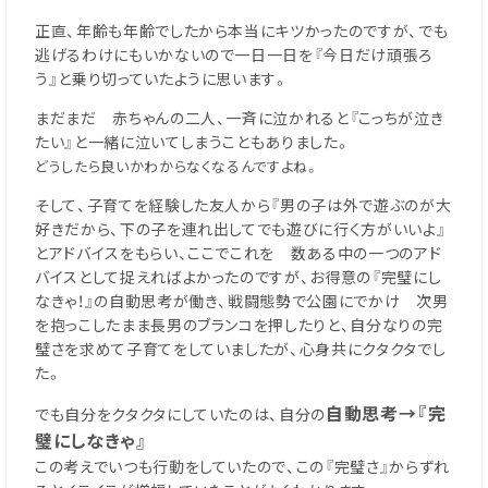
正直、年齢も年齢でしたから本当にキツかったのですが、でも
逃げるわけにもいかないので一日一日を『今日だけ頑張ろ
う』と乗り切っていたように思います。
まだまだ 赤ちゃんの二人、一斉に泣かれると『こっちが泣き
たい』と一緒に泣いてしまうこともありました。
どうしたら良いかわからなくなるんですよね。
そして、子育てを経験した友人から『男の子は外で遊ぶのが大
好きだから、下の子を連れ出してでも遊びに行く方がいいよ』
とアドバイスをもらい、ここでこれを 数ある中の一つのアド
バイスとして捉えればよかったのですが、お得意の『完璧にし
なきゃ！』の自動思考が働き、戦闘態勢で公園にでかけ 次男
を抱っこしたまま長男のブランコを押したりと、自分なりの完
璧さを求めて子育てをしていましたが、心身共にクタクタでし
た。
自動思考→『完
でも自分をクタクタにしていたのは、自分の
璧にしなきゃ』
この考えでいつも行動をしていたので、この『完璧さ』からずれ