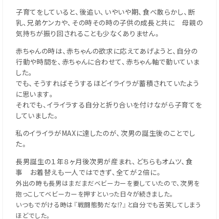
子育てをしていると、後追い、いやいや期、食べ散らかし、断
乳、兄弟ケンカや、その時その時の子供の成長と共に 母親の
気持ちが振り回されることも少なくありません。
赤ちゃんの時は、赤ちゃんの欲求に応えてあげようと、自分の
行動や時間を、赤ちゃんに合わせて、赤ちゃん軸で動いていま
した。
でも、そうすればそうするほどイライラが蓄積されていたよう
に思います。
それでも、イライラする自分と折り合いを付けながら子育てを
していました。
私のイライラがMAXに達したのが、次男の誕生後のことでし
た。
長男誕生の１年８ヶ月後次男が産まれ、どちらもオムツ、食
事 お着替えも一人ではできず、全てが２倍に。
外出の時も長男はまだまだベビーカーを要していたので、次男を
抱っこしてベビーカーを押すといった日々が続きました。
いつもでがける時は『戦闘態勢だな⁉︎』と自分でも苦笑してしまう
ほどでした。