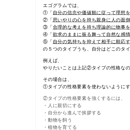
エゴグラムでは、
①「
自分の信念や価値観に従って理想
②「
思いやりの心を持ち親身に人の面
③「
合理的な考えを持ち理論的に物事
④「
欲求のままに振る舞って自然な感
⑤「
自分の気持ちを抑えて相手に順応
の５つのタイプうち、自分はどこのタ
例えば、
やりたいことは上記②タイプの性格な
その場合は、
①タイプの性格要素を使わないように
②タイプの性格要素を強くするには、
・人に親切にする
・自分から進んで挨拶する
・動物を飼う
・植物を育てる