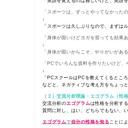
「英語を覚えるのは難しいけど、英語
「スポーツは、ずっとやってなかったの
↓
「スポーツは久しぶりなので、まずは
「身体が固いけどヨガを習っても効果
↓
「身体が固いからこそ、やりがいがあ
「PCでいろんな資料を作りたいけど、
↓
「PCスクールはPCを教えてくるとこ
などと、ネガティブな考え方をちょっ
（２）交流分析理論・エゴグラム（性
交流分析の
エゴグラム
は性格を分析す
質問に対し、はい、どちらでもない、
エゴグラム
で
自分の性格を知る
ことに