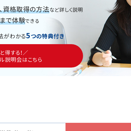
、資格取得の方法
など詳しく説明
グまで体験
できる
5
法がわかる
つの特典付き
と得する！／
ル説明会
はこちら