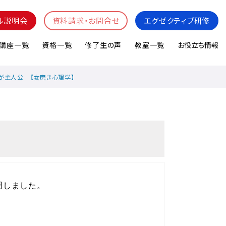
ル説明会
資料請求・お問合せ
エグゼクティブ研修
講座一覧
資格一覧
修了生の声
教室一覧
お役立ち情報
が主人公 【女磨き心理学】
明しました。