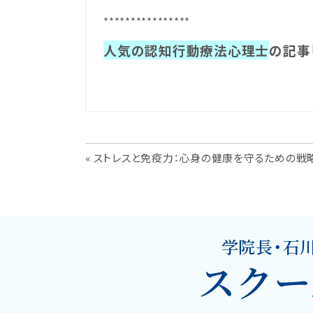
****************
人気の認知行動療法心理士
の記事
« ストレスと免疫力：心身の健康を守るための戦
投
稿
学院長・石
ナ
スクー
ビ