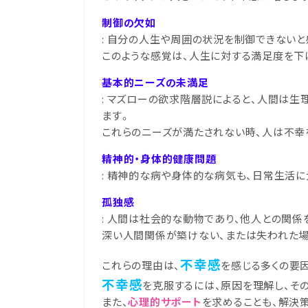
制御の欠如
: 自分の人生や周囲の状況を制御できない
このような感覚は、人生に対する満足度を下
基本的ニーズの未満足
: マズローの欲求階層説によると、人間は生
ます。
これらのニーズが満たされない時、人は不幸
精神的・身体的健康問題
: 精神的な病や身体的な病気も、日常生活
孤独感
: 人間は社会的な動物であり、他人との関係
深い人間関係が築けない、または失われた場
不幸感
これらの理由は、
を感じる多くの要
不幸感
を克服するには、原因を理解し、そ
また、
心理的サポート
を求めることも、解決