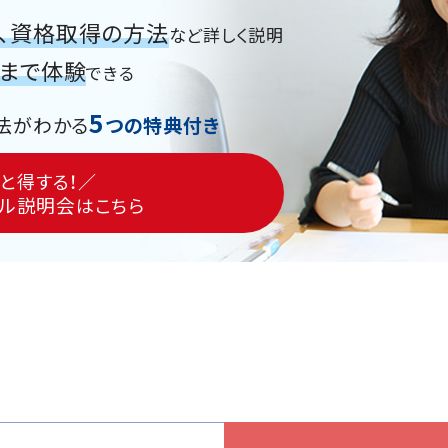
、資格取得の方法
など詳しく説明
グまで体験
できる
5
法がわかる
つの特典付き
と得する！／
ル説明会
はこちら