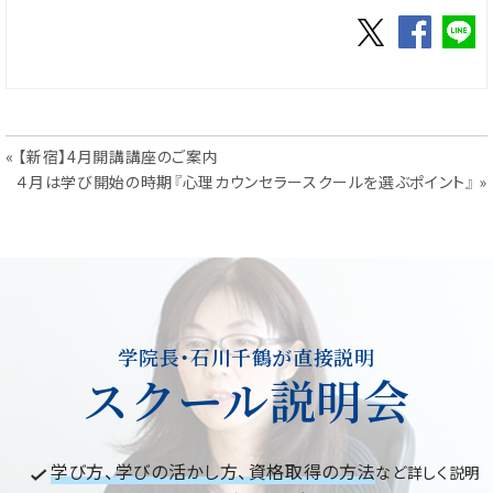
« 【新宿】4月開講講座のご案内
投
４月は学び開始の時期『心理カウンセラースクールを選ぶポイント』 »
稿
ナ
ビ
ゲ
ー
学院長・石川千鶴が直接説明
スクール説明会
シ
ョ
ン
学び方、学びの活かし方、資格取得の方法
など詳しく説明