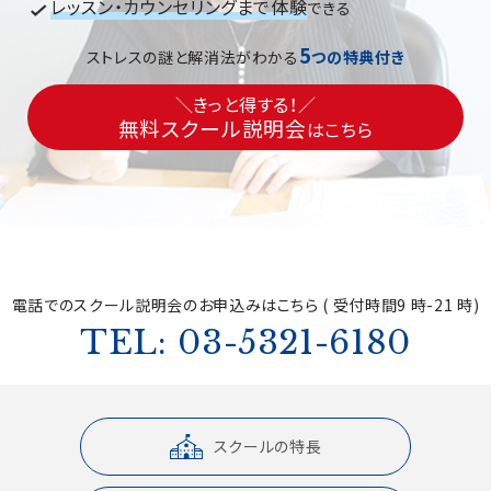
レッスン・カウンセリングまで体験
できる
5
ストレスの謎と解消法がわかる
つの特典付き
＼きっと得する！／
無料スクール説明会
はこちら
電話でのスクール説明会の
お申込みはこちら ( 受付時間9 時-21 時)
TEL: 03-5321-6180
スクールの特長